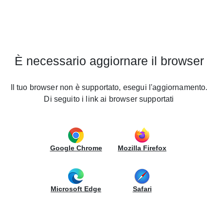
Cucine LUBE España
Home
Contacto
cine
Contacto
UBE
È necessario aggiornare il browser
REO
tchens
Il tuo browser non è supportato, esegui l'aggiornamento.
Di seguito i link ai browser supportati
Nombre*
ntract
esas
Apellido*
llas
Google Chrome
Mozilla Firefox
Dirección
endas
Número
uppo
Microsoft Edge
Safari
UBE
CP
undo