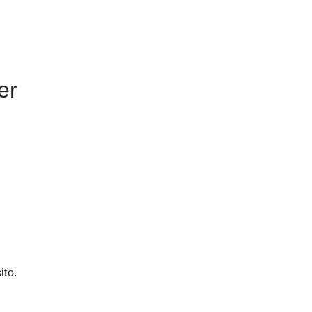
er
ito.