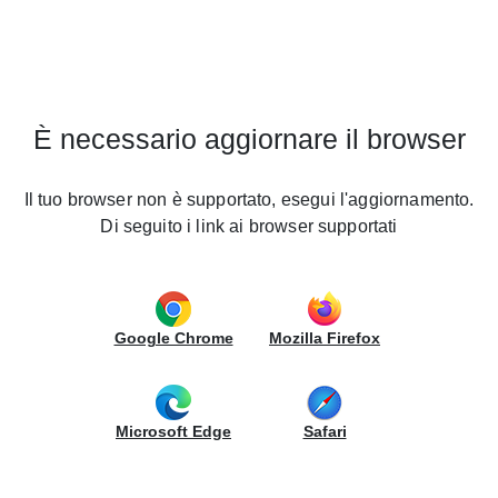
Cucine LUBE España
Home
Tiendas
cine
Tiendas
UBE
È necessario aggiornare il browser
REO
Buscar por ciudad
tchens
Il tuo browser non è supportato, esegui l'aggiornamento.
Di seguito i link ai browser supportati
ntract
esas
España
llas
Google Chrome
Mozilla Firefox
endas
Para comprar productos LUBE en su ciudad,
comuníquese con nuestra oficina de representación
ruppo
Microsoft Edge
Safari
UBE
en España:
undo